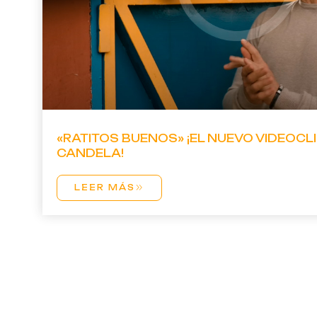
«RATITOS BUENOS» ¡EL NUEVO VIDEOCL
CANDELA!
LEER MÁS