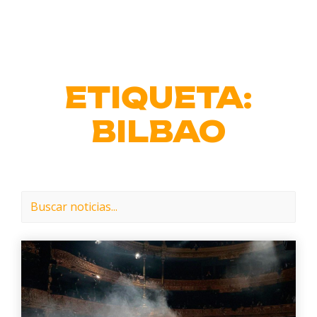
Ir
al
contenido
ETIQUETA:
BILBAO