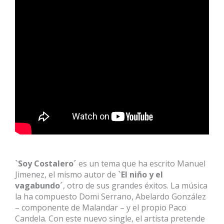
`Soy Costalero´
es un tema que ha escrito Manuel
Jimenez, el mismo autor de
`El niño y el
vagabundo´
, otro de sus grandes éxitos. La música
la ha compuesto Domi Serrano, Abelardo González
– componente de Malandar – y el propio Paco
Candela. Con este nuevo single, el artista pretende