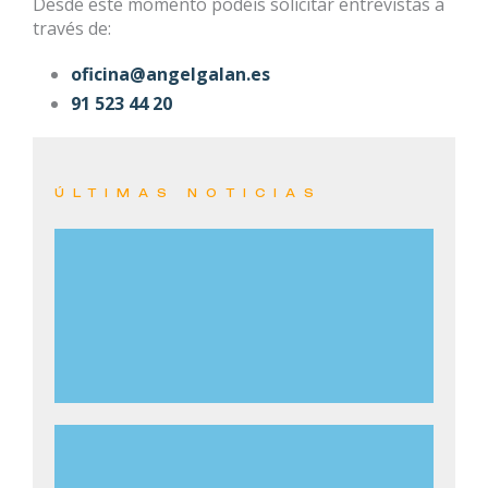
Desde este momento podéis solicitar entrevistas a
través de:
oficina@angelgalan.es
91 523 44 20
ÚLTIMAS NOTICIAS
PACO CANDELA CELEBRA SU 30º
ANIVERSARIO CON NUEVO SINGLE, GIRA Y EL
ANUNCIO DE SU PRÓXIMO ÁLBUM “30”
LEER MÁS
PACO CANDELA TRIUNFA CON LA ORQUESTA
FILARMÓNICA DE GRAN CANARIA Y PONE A