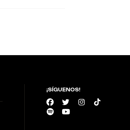
¡SÍGUENOS!
F
S
T
Y
I
T
a
p
w
o
n
i
c
o
i
u
s
k
e
t
t
t
t
t