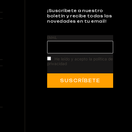
b
i
t
u
a
o
o
f
e
b
g
k
¡Suscríbete a nuestro
o
y
r
e
r
boletín y recibe todas las
k
a
novedades en tu email!
m
EMAIL
He leído y acepto la política de
privacidad