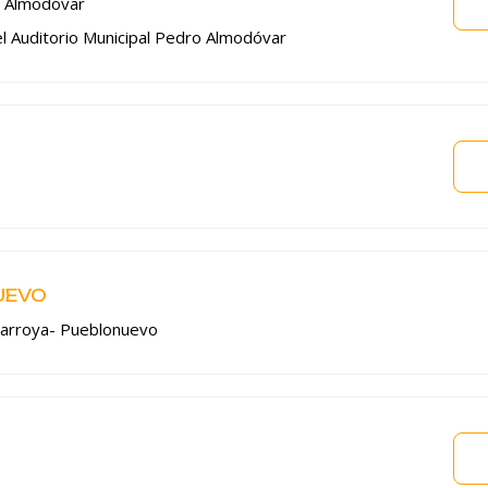
o Almodóvar
del Auditorio Municipal Pedro Almodóvar
UEVO
ñarroya- Pueblonuevo