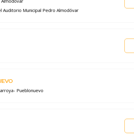
o Almodóvar
del Auditorio Municipal Pedro Almodóvar
UEVO
ñarroya- Pueblonuevo