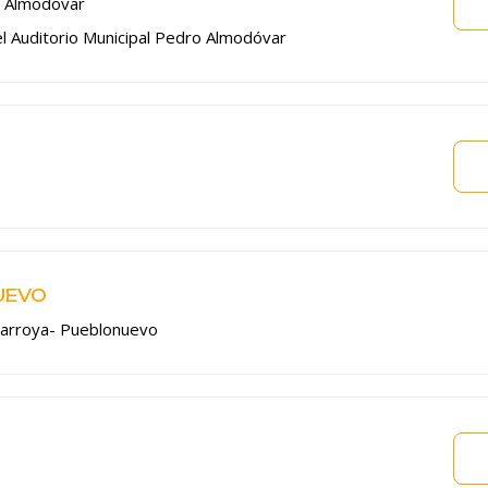
o Almodóvar
del Auditorio Municipal Pedro Almodóvar
UEVO
ñarroya- Pueblonuevo