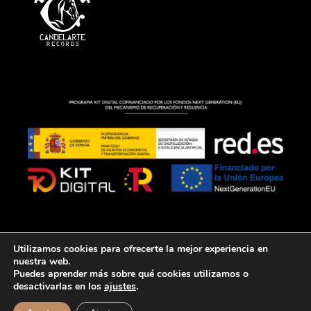
Utilizamos cookies para ofrecerte la mejor experiencia en
AVISO LEGAL
POLÍTICA DE COOKIES
POLÍTICA DE PRIVACIDAD
nuestra web.
© 2026 PACO CANDELA. TODOS LOS DERECHOS RESERVADOS.
Puedes aprender más sobre qué cookies utilizamos o
DISEÑADO POR
desactivarlas en los
ajustes
.