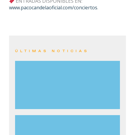
ENTRADAS DISPONIBLES EN:
www.pacocandelaoficial.com/conciertos
.
ÚLTIMAS NOTICIAS
PACO CANDELA CELEBRA SU 30º
ANIVERSARIO CON NUEVO SINGLE, GIRA Y EL
ANUNCIO DE SU PRÓXIMO ÁLBUM “30”
LEER MÁS
PACO CANDELA TRIUNFA CON LA ORQUESTA
FILARMÓNICA DE GRAN CANARIA Y PONE A
MÁS DE 4.000 PERSONAS A TOCAR LAS