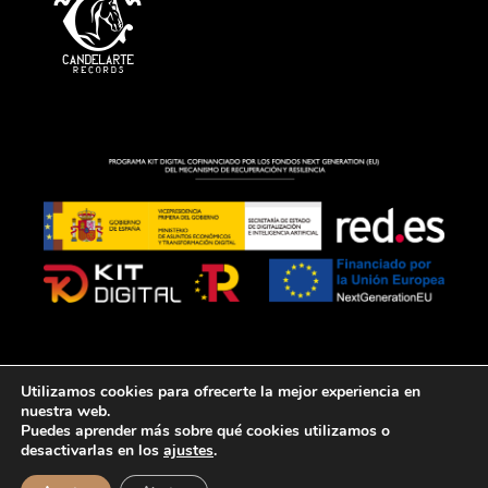
Utilizamos cookies para ofrecerte la mejor experiencia en
AVISO LEGAL
POLÍTICA DE COOKIES
POLÍTICA DE PRIVACIDAD
nuestra web.
© 2026 PACO CANDELA. TODOS LOS DERECHOS RESERVADOS.
Puedes aprender más sobre qué cookies utilizamos o
DISEÑADO POR
desactivarlas en los
ajustes
.