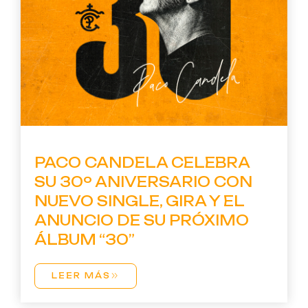
PACO CANDELA CELEBRA
SU 30º ANIVERSARIO CON
NUEVO SINGLE, GIRA Y EL
ANUNCIO DE SU PRÓXIMO
ÁLBUM “30”
LEER MÁS